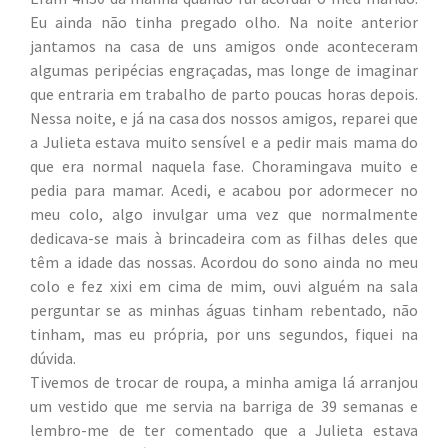
Eu ainda não tinha pregado olho. Na noite anterior
jantamos na casa de uns amigos onde aconteceram
algumas peripécias engraçadas, mas longe de imaginar
que entraria em trabalho de parto poucas horas depois.
Nessa noite, e já na casa dos nossos amigos, reparei que
a Julieta estava muito sensível e a pedir mais mama do
que era normal naquela fase. Choramingava muito e
pedia para mamar. Acedi, e acabou por adormecer no
meu colo, algo invulgar uma vez que normalmente
dedicava-se mais à brincadeira com as filhas deles que
têm a idade das nossas. Acordou do sono ainda no meu
colo e fez xixi em cima de mim, ouvi alguém na sala
perguntar se as minhas águas tinham rebentado, não
tinham, mas eu própria, por uns segundos, fiquei na
dúvida.
Tivemos de trocar de roupa, a minha amiga lá arranjou
um vestido que me servia na barriga de 39 semanas e
lembro-me de ter comentado que a Julieta estava