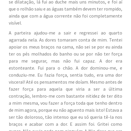
se dilatação, lá fui ao duche mais uns minutos, e foi aí
que o rolhão saiu e as águas também devem ter rompido,
ainda que com a água corrente não foi completamente
visível.
A parteira ajudou-me a sair e regressei ao quarto
agarrada nela. As dores tomaram conta de mim. Tentei
apoiar os meus braços na cama, não sei se por eu ainda
ter os pés molhados do banho ou se por não ter força
para me segurar, mas não fui capaz. A dor era
estonteante. Fui para o chão. A dor dominou-me, e
conduziu-me. Eu fazia força, sentia tudo, era uma dor
visceral! Até os pensamentos me doíam. Mesmo antes de
fazer força para aquela que viria a ser a última
contração, lembro-me com bastante nitidez de ter dito
a mim mesma, vou fazer a força toda que tenho dentro
de mim agora, porque eu não aguento mais isto! Estava a
ser tão doloroso, tão intenso que eu só queria tê-la nos
braços e acabar com a dor. E assim foi. Gritei como