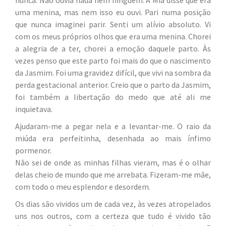
nunca. Não ouvia nada nem ninguém. A Mia disse que era
uma menina, mas nem isso eu ouvi. Pari numa posição
que nunca imaginei parir. Senti um alívio absoluto. Vi
com os meus próprios olhos que era uma menina. Chorei
a alegria de a ter, chorei a emoção daquele parto. Às
vezes penso que este parto foi mais do que o nascimento
da Jasmim. Foi uma gravidez difícil, que vivi na sombra da
perda gestacional anterior. Creio que o parto da Jasmim,
foi também a libertação do medo que até ali me
inquietava.
Ajudaram-me a pegar nela e a levantar-me. O raio da
miúda era perfeitinha, desenhada ao mais ínfimo
pormenor.
Não sei de onde as minhas filhas vieram, mas é o olhar
delas cheio de mundo que me arrebata. Fizeram-me mãe,
com todo o meu esplendor e desordem.
Os dias são vividos um de cada vez, às vezes atropelados
uns nos outros, com a certeza que tudo é vivido tão