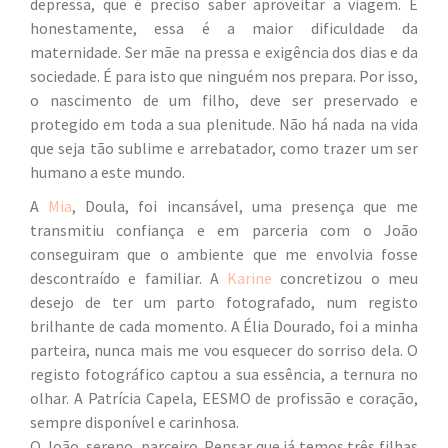
depressa, que é preciso saber aproveitar a viagem. E
honestamente, essa é a maior dificuldade da
maternidade. Ser mãe na pressa e exigência dos dias e da
sociedade. É para isto que ninguém nos prepara. Por isso,
o nascimento de um filho, deve ser preservado e
protegido em toda a sua plenitude. Não há nada na vida
que seja tão sublime e arrebatador, como trazer um ser
humano a este mundo.
A
Mia
, Doula, foi incansável, uma presença que me
transmitiu confiança e em parceria com o João
conseguiram que o ambiente que me envolvia fosse
descontraído e familiar. A
Karine
concretizou o meu
desejo de ter um parto fotografado, num registo
brilhante de cada momento. A Élia Dourado, foi a minha
parteira, nunca mais me vou esquecer do sorriso dela. O
registo fotográfico captou a sua essência, a ternura no
olhar. A Patrícia Capela, EESMO de profissão e coração,
sempre disponível e carinhosa.
O João, sereno, parceiro. Pensar que já temos três filhas