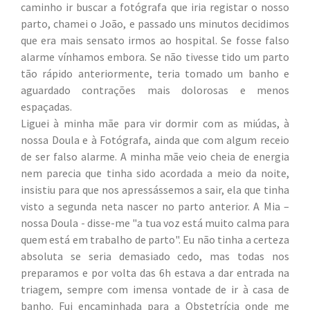
caminho ir buscar a fotógrafa que iria registar o nosso
parto, chamei o João, e passado uns minutos decidimos
que era mais sensato irmos ao hospital. Se fosse falso
alarme vínhamos embora. Se não tivesse tido um parto
tão rápido anteriormente, teria tomado um banho e
aguardado contrações mais dolorosas e menos
espaçadas.
Liguei à minha mãe para vir dormir com as miúdas, à
nossa Doula e à Fotógrafa, ainda que com algum receio
de ser falso alarme. A minha mãe veio cheia de energia
nem parecia que tinha sido acordada a meio da noite,
insistiu para que nos apressássemos a sair, ela que tinha
visto a segunda neta nascer no parto anterior. A Mia –
nossa Doula - disse-me "a tua voz está muito calma para
quem está em trabalho de parto". Eu não tinha a certeza
absoluta se seria demasiado cedo, mas todas nos
preparamos e por volta das 6h estava a dar entrada na
triagem, sempre com imensa vontade de ir à casa de
banho. Fui encaminhada para a Obstetrícia onde me