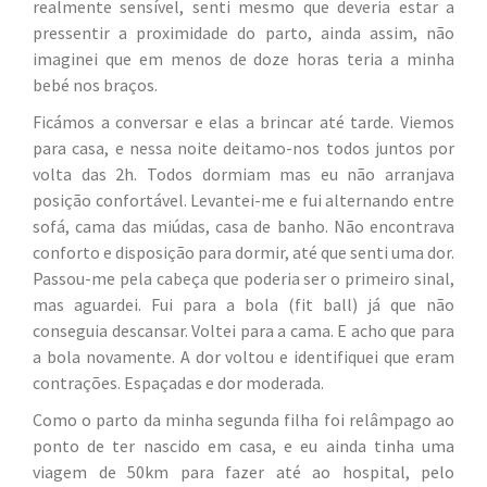
realmente sensível, senti mesmo que deveria estar a
pressentir a proximidade do parto, ainda assim, não
imaginei que em menos de doze horas teria a minha
bebé nos braços.
Ficámos a conversar e elas a brincar até tarde. Viemos
para casa, e nessa noite deitamo-nos todos juntos por
volta das 2h. Todos dormiam mas eu não arranjava
posição confortável. Levantei-me e fui alternando entre
sofá, cama das miúdas, casa de banho. Não encontrava
conforto e disposição para dormir, até que senti uma dor.
Passou-me pela cabeça que poderia ser o primeiro sinal,
mas aguardei. Fui para a bola (fit ball) já que não
conseguia descansar. Voltei para a cama. E acho que para
a bola novamente. A dor voltou e identifiquei que eram
contrações. Espaçadas e dor moderada.
Como o parto da minha segunda filha foi relâmpago ao
ponto de ter nascido em casa, e eu ainda tinha uma
viagem de 50km para fazer até ao hospital, pelo