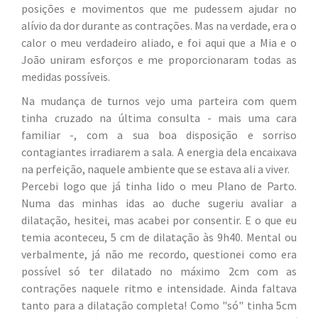
posições e movimentos que me pudessem ajudar no
alívio da dor durante as contrações. Mas na verdade, era o
calor o meu verdadeiro aliado, e foi aqui que a Mia e o
João uniram esforços e me proporcionaram todas as
medidas possíveis.
Na mudança de turnos vejo uma parteira com quem
tinha cruzado na última consulta - mais uma cara
familiar -, com a sua boa disposição e sorriso
contagiantes irradiarem a sala. A energia dela encaixava
na perfeição, naquele ambiente que se estava ali a viver.
Percebi logo que já tinha lido o meu Plano de Parto.
Numa das minhas idas ao duche sugeriu avaliar a
dilatação, hesitei, mas acabei por consentir. E o que eu
temia aconteceu, 5 cm de dilatação às 9h40. Mental ou
verbalmente, já não me recordo, questionei como era
possível só ter dilatado no máximo 2cm com as
contrações naquele ritmo e intensidade. Ainda faltava
tanto para a dilatação completa! Como "só" tinha 5cm