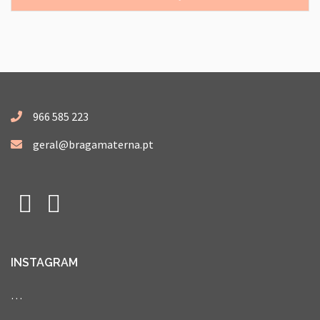
966 585 223
geral@bragamaterna.pt
Facebook
Instagram
INSTAGRAM
…