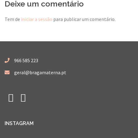
Deixe um comentário
Tem de
iniciar a sessão
para publicar um comentário.
966 585 223
geral@bragamaterna.pt
Facebook
Instagram
INSTAGRAM
…