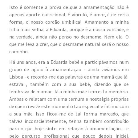
Isto é somente a prova de que a amamentação não é
apenas aporte nutricional. É vínculo, é amor, é de certa
forma​,​ o nosso cordão umbilical. Amamento a minha
filha mais velha, a Eduarda, porque é a nossa vontade​, e​
na verdade, ainda não penso no desmame. Nem ela. O
que me leva a crer, que o desmame natural será o nosso
caminho.
Há uns anos, era a Eduarda bebé e ​participávamos​ num
grupo de apoio ​à​ amamentação​ - ​ainda vivíamos em
Lisboa​ -​ e recordo-me das palavras de uma mamã que lá ​
estava , também com a sua bebé, dizendo que se
lembrava de mamar. Já a minha mãe tem esta memória.
Ambas o relatam com ​uma ternura e nostalgia próprias
de quem revive este momento tão especial e íntimo com
a sua mãe. Isso ficou-me de tal forma marcado, que
talvez inconsciente​mente, tenha também contribuído
para o que hoje sinto em relação ​à​ amamentação​ - e
pelo percurso profissional que pouco depois iniciei​.